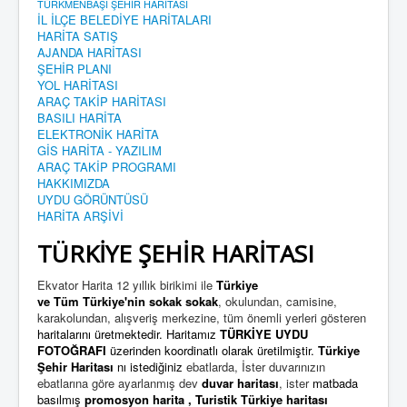
TÜRKMENBAŞI ŞEHİR HARİTASI
İL İLÇE BELEDİYE HARİTALARI
HARİTA SATIŞ
AJANDA HARİTASI
ŞEHİR PLANI
YOL HARİTASI
ARAÇ TAKİP HARİTASI
BASILI HARİTA
ELEKTRONİK HARİTA
GİS HARİTA - YAZILIM
ARAÇ TAKİP PROGRAMI
HAKKIMIZDA
UYDU GÖRÜNTÜSÜ
HARİTA ARŞİVİ
TÜRKİYE ŞEHİR HARİTASI
Ekvator Harita 12 yıllık birikimi ile
Türkiye
ve Tüm Türkiye'nin
sokak sokak
, okulundan, camisine,
karakolundan, alışveriş merkezine, tüm önemli yerleri gösteren
haritalarını üretmektedir. Haritamız
TÜRKİYE UYDU
FOTOĞRAFI
üzerinden koordinatlı olarak üretilmiştir.
Türkiye
Şehir Haritası
nı istediğiniz
ebatlarda, İster duvarınızın
ebatlarına göre ayarlanmış dev
duvar haritası
, ister
matbada
basılmış
promosyon harita
,
Turistik Türkiye harita
sı