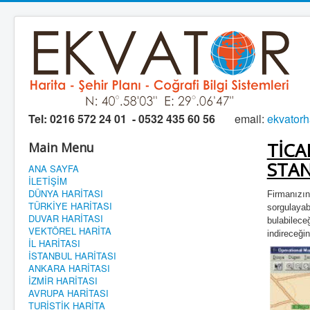
Tel:
0216 572 24 01 - 0532 435 60 56
email:
ekvator
TİCA
Main Menu
STA
ANA SAYFA
İLETİŞİM
DÜNYA HARİTASI
Firmanızın
TÜRKİYE HARİTASI
sorgulayabi
DUVAR HARİTASI
bulabileceğ
VEKTÖREL HARİTA
indireceği
İL HARİTASI
İSTANBUL HARİTASI
ANKARA HARİTASI
İZMİR HARİTASI
AVRUPA HARİTASI
TURİSTİK HARİTA