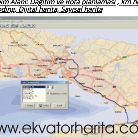
nım Alanı:
Dağıtım ve Rota planlaması , km h
ing, Dijital harita, Sayısal harita