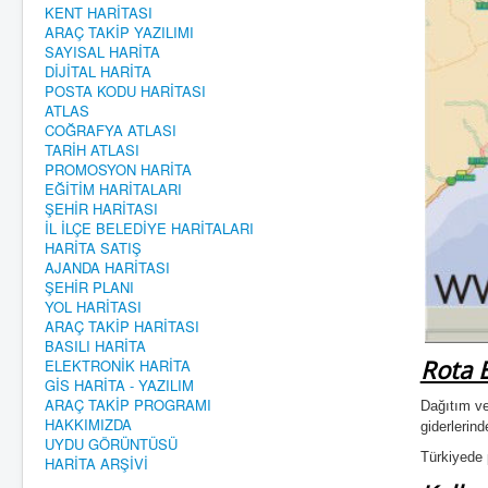
KENT HARİTASI
ARAÇ TAKİP YAZILIMI
SAYISAL HARİTA
DİJİTAL HARİTA
POSTA KODU HARİTASI
ATLAS
COĞRAFYA ATLASI
TARİH ATLASI
PROMOSYON HARİTA
EĞİTİM HARİTALARI
ŞEHİR HARİTASI
İL İLÇE BELEDİYE HARİTALARI
HARİTA SATIŞ
AJANDA HARİTASI
ŞEHİR PLANI
YOL HARİTASI
ARAÇ TAKİP HARİTASI
BASILI HARİTA
Rota 
ELEKTRONİK HARİTA
GİS HARİTA - YAZILIM
ARAÇ TAKİP PROGRAMI
Dağıtım ve
HAKKIMIZDA
giderlerin
UYDU GÖRÜNTÜSÜ
Türkiyede 
HARİTA ARŞİVİ