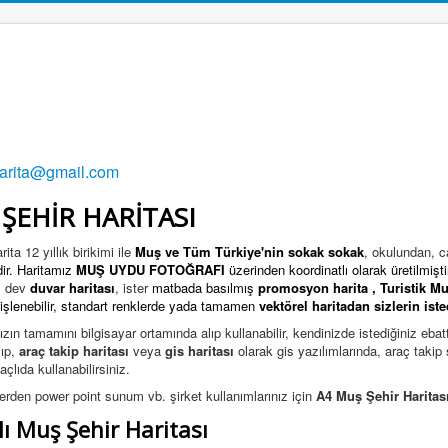
harita@gmail.com
ŞEHİR HARİTASI
ita 12 yıllık birikimi ile
Muş ve Tüm Türkiye'nin
sokak sokak
, okulundan, c
ir. Haritamız
MUŞ UYDU FOTOĞRAFI
üzerinden koordinatlı olarak üretilmişti
ş dev
duvar haritası
, ister
matbada basılmış
promosyon harita
,
Turistik Mu
 işlenebilir, standart renklerde yada tamamen
vektörel haritadan
sizlerin iste
ızın tamamını bilgisayar ortamında alıp kullanabilir, kendinizde istediğiniz ebat
ıp,
araç takip haritası
veya
gis haritası
olarak gis yazılımlarında, araç taki
çlıda kullanabilirsiniz.
lerden power point sunum vb. şirket kullanımlarınız için
A4 Muş Şehir Haritas
ı Muş Şehir Haritası