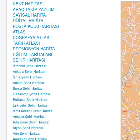
KENT HARİTASI
ARAÇ TAKİP YAZILIMI
SAYISAL HARİTA
DİJİTAL HARİTA
POSTA KODU HARİTASI
ATLAS
COĞRAFYA ATLASI
TARİH ATLASI
PROMOSYON HARİTA
EĞİTİM HARİTALARI
ŞEHİR HARİTASI
İstanbul Şehir Haritası
Ankara Şehir Haritası
İzmir Şehir Haritası
Adana Şehir Haritası
Bursa Şehir Haritası
Gaziantep Şehir Haritası
Balıkesir Şehir Haritası
Eskişehir Şehir Haritası
İzmit Kocaeli Şehir Haritası
Antalya Şehir Haritası
Adıyaman Şehir Haritası
Afyon Şehir Haritası
Ağrı Şehir Haritası
Amasya Şehir Haritası