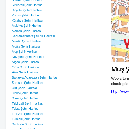
Kırklareli Şehir Haritası
Kırşehir Şehir Haritası
Konya Şehir Haritası
Kütahya Şehir Haritası
Malatya Şehir Haritası
Manisa Şehir Haritası
Kahramanmaraş Şehir Haritası
Mardin Şehir Haritası
Muğla Şehir Haritası
Muş Şehir Haritası
Nevşehir Şehir Haritası
Niğde Şehir Haritası
Muş Ş
Ordu Şehir Haritası
Rize Şehir Haritası
Sakarya Adapazarı Şehir Haritası
Web sitemiz
Samsun Şehir Haritası
olarak göst
Siirt Şehir Haritası
http://www.
Sinop Şehir Haritası
Sivas Şehir Haritası
Tekirdağ Şehir Haritası
Tokat Şehir Haritası
Trabzon Şehir Haritası
Tunceli Şehir Haritası
Şanlıurfa Şehir Haritası