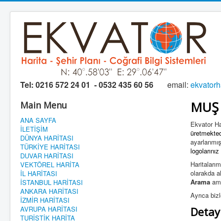
Tel:
0216 572 24 01 - 0532 435 60 56
email:
ekvator
MUŞ 
Main Menu
ANA SAYFA
Ekvator Har
İLETİŞİM
üretmekted
DÜNYA HARİTASI
ayarlanmı
TÜRKİYE HARİTASI
logolarınız
DUVAR HARİTASI
Haritalarım
VEKTÖREL HARİTA
olarakda al
İL HARİTASI
Arama
ama
İSTANBUL HARİTASI
ANKARA HARİTASI
Ayrıca biz
İZMİR HARİTASI
AVRUPA HARİTASI
Detayl
TURİSTİK HARİTA