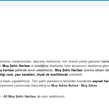
amisine, karakolundan, alışveriş merkezine, tüm önemli yerleri gösteren
harita
r.
Muş Şehir Haritası
nı istediğiniz
ebatlarda, İster duvarınızın ebatlarına göre
ş harita
sı
şeklinde temin edebilirsiniz.
Muş Şehir Haritası
üzerine reklam bilg
diği
renk, yazı karekteri, ölçek vb özelliklerde
üretilebilir.
ta baskı yapabilirsiniz,
Tüm şehir planlarımızı bizlerden koordinatlı
sayısal har
p sistemleri yazılımında Geocoding ve
Muş Adres Bulma - Muş Adres
ı - A3 Muş Şehir Haritası
da satın alabilirsiniz