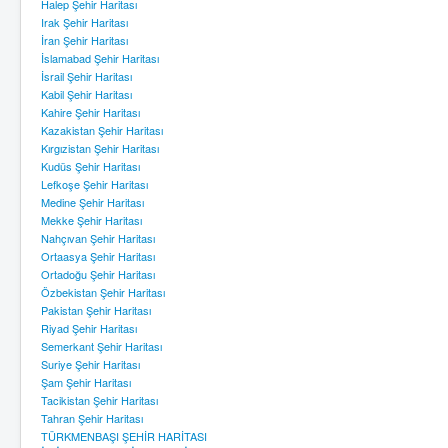
Halep Şehir Haritası
Irak Şehir Haritası
İran Şehir Haritası
İslamabad Şehir Haritası
İsrail Şehir Haritası
Kabil Şehir Haritası
Kahire Şehir Haritası
Kazakistan Şehir Haritası
Kırgızistan Şehir Haritası
Kudüs Şehir Haritası
Lefkoşe Şehir Haritası
Medine Şehir Haritası
Mekke Şehir Haritası
Nahçıvan Şehir Haritası
Ortaasya Şehir Haritası
Ortadoğu Şehir Haritası
Özbekistan Şehir Haritası
Pakistan Şehir Haritası
Riyad Şehir Haritası
Semerkant Şehir Haritası
Suriye Şehir Haritası
Şam Şehir Haritası
Tacikistan Şehir Haritası
Tahran Şehir Haritası
TÜRKMENBAŞI ŞEHİR HARİTASI