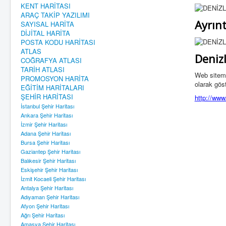
KENT HARİTASI
ARAÇ TAKİP YAZILIMI
Ayrınt
SAYISAL HARİTA
DİJİTAL HARİTA
POSTA KODU HARİTASI
ATLAS
Denizl
COĞRAFYA ATLASI
TARİH ATLASI
Web sitemiz
PROMOSYON HARİTA
olarak göst
EĞİTİM HARİTALARI
ŞEHİR HARİTASI
http://www.
İstanbul Şehir Haritası
Ankara Şehir Haritası
İzmir Şehir Haritası
Adana Şehir Haritası
Bursa Şehir Haritası
Gaziantep Şehir Haritası
Balıkesir Şehir Haritası
Eskişehir Şehir Haritası
İzmit Kocaeli Şehir Haritası
Antalya Şehir Haritası
Adıyaman Şehir Haritası
Afyon Şehir Haritası
Ağrı Şehir Haritası
Amasya Şehir Haritası