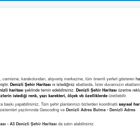
, camisine, karakolundan, alışveriş merkezine, tüm önemli yerleri gösteren
ha
iştir.
Denizli Şehir Haritası
nı istediğiniz
ebatlarda, İster duvarınızın ebatları
nizli harita
sı
şeklinde temin edebilirsiniz.
Denizli Şehir Haritası
üzerine rek
zlerin istediği
renk, yazı karekteri, ölçek vb özelliklerde
üretilebilir.
ta baskı yapabilirsiniz,
Tüm şehir planlarımızı bizlerden koordinatlı
sayısal har
p sistemleri yazılımında Geocoding ve
Denizli Adres Bulma - Denizli Adres
ası - A3 Denizli Şehir Haritası
da satın alabilirsiniz