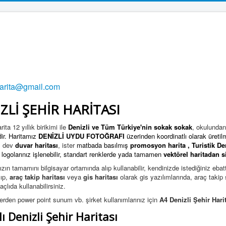
harita@gmail.com
ZLİ ŞEHİR HARİTASI
ita 12 yıllık birikimi ile
Denizli ve Tüm Türkiye'nin
sokak sokak
, okulundan
ir. Haritamız
DENİZLİ UYDU FOTOĞRAFI
üzerinden koordinatlı olarak üretilm
ş dev
duvar haritası
, ister
matbada basılmış
promosyon harita
,
Turistik De
z, logolarınız işlenebilir, standart renklerde yada tamamen
vektörel haritadan
si
ızın tamamını bilgisayar ortamında alıp kullanabilir, kendinizde istediğiniz ebat
ıp,
araç takip haritası
veya
gis haritası
olarak gis yazılımlarında, araç taki
çlıda kullanabilirsiniz.
lerden power point sunum vb. şirket kullanımlarınız için
A4 Denizli Şehir Harit
ı Denizli Şehir Haritası