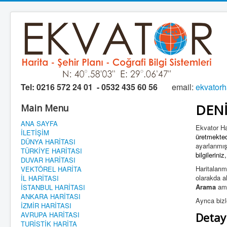
Tel:
0216 572 24 01 - 0532 435 60 56
email:
ekvator
DENİ
Main Menu
ANA SAYFA
Ekvator Har
İLETİŞİM
üretmekted
DÜNYA HARİTASI
ayarlanmı
TÜRKİYE HARİTASI
bilgilerini
DUVAR HARİTASI
Haritalarım
VEKTÖREL HARİTA
olarakda al
İL HARİTASI
Arama
ama
İSTANBUL HARİTASI
ANKARA HARİTASI
Ayrıca biz
İZMİR HARİTASI
AVRUPA HARİTASI
Detayl
TURİSTİK HARİTA