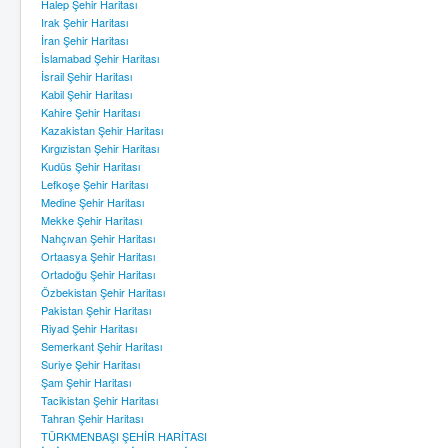
Halep Şehir Haritası
Irak Şehir Haritası
İran Şehir Haritası
İslamabad Şehir Haritası
İsrail Şehir Haritası
Kabil Şehir Haritası
Kahire Şehir Haritası
Kazakistan Şehir Haritası
Kırgızistan Şehir Haritası
Kudüs Şehir Haritası
Lefkoşe Şehir Haritası
Medine Şehir Haritası
Mekke Şehir Haritası
Nahçıvan Şehir Haritası
Ortaasya Şehir Haritası
Ortadoğu Şehir Haritası
Özbekistan Şehir Haritası
Pakistan Şehir Haritası
Riyad Şehir Haritası
Semerkant Şehir Haritası
Suriye Şehir Haritası
Şam Şehir Haritası
Tacikistan Şehir Haritası
Tahran Şehir Haritası
TÜRKMENBAŞI ŞEHİR HARİTASI