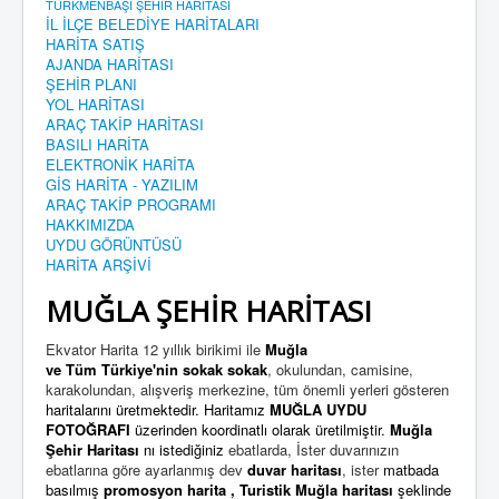
TÜRKMENBAŞI ŞEHİR HARİTASI
İL İLÇE BELEDİYE HARİTALARI
HARİTA SATIŞ
AJANDA HARİTASI
ŞEHİR PLANI
YOL HARİTASI
ARAÇ TAKİP HARİTASI
BASILI HARİTA
ELEKTRONİK HARİTA
GİS HARİTA - YAZILIM
ARAÇ TAKİP PROGRAMI
HAKKIMIZDA
UYDU GÖRÜNTÜSÜ
HARİTA ARŞİVİ
MUĞLA ŞEHİR HARİTASI
Ekvator Harita 12 yıllık birikimi ile
Muğla
ve Tüm Türkiye'nin
sokak sokak
, okulundan, camisine,
karakolundan, alışveriş merkezine, tüm önemli yerleri gösteren
haritalarını üretmektedir. Haritamız
MUĞLA UYDU
FOTOĞRAFI
üzerinden koordinatlı olarak üretilmiştir.
Muğla
Şehir Haritası
nı istediğiniz
ebatlarda, İster duvarınızın
ebatlarına göre ayarlanmış dev
duvar haritası
, ister
matbada
basılmış
promosyon harita
,
Turistik Muğla harita
sı
şeklinde