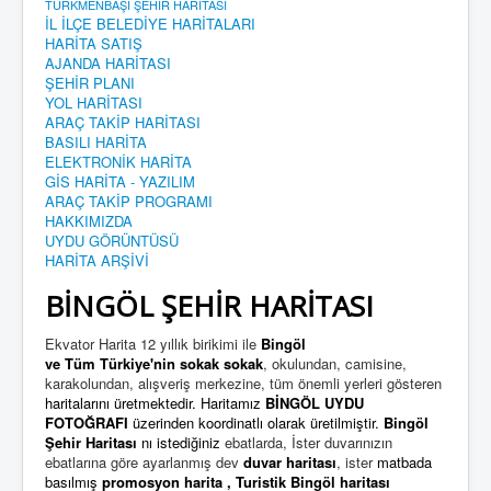
TÜRKMENBAŞI ŞEHİR HARİTASI
İL İLÇE BELEDİYE HARİTALARI
HARİTA SATIŞ
AJANDA HARİTASI
ŞEHİR PLANI
YOL HARİTASI
ARAÇ TAKİP HARİTASI
BASILI HARİTA
ELEKTRONİK HARİTA
GİS HARİTA - YAZILIM
ARAÇ TAKİP PROGRAMI
HAKKIMIZDA
UYDU GÖRÜNTÜSÜ
HARİTA ARŞİVİ
BİNGÖL ŞEHİR HARİTASI
Ekvator Harita 12 yıllık birikimi ile
Bingöl
ve Tüm Türkiye'nin
sokak sokak
, okulundan, camisine,
karakolundan, alışveriş merkezine, tüm önemli yerleri gösteren
haritalarını üretmektedir. Haritamız
BİNGÖL UYDU
FOTOĞRAFI
üzerinden koordinatlı olarak üretilmiştir.
Bingöl
Şehir Haritası
nı istediğiniz
ebatlarda, İster duvarınızın
ebatlarına göre ayarlanmış dev
duvar haritası
, ister
matbada
basılmış
promosyon harita
,
Turistik Bingöl harita
sı