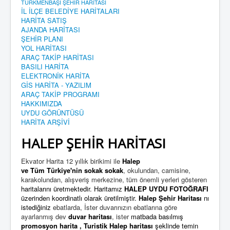
TÜRKMENBAŞI ŞEHİR HARİTASI
İL İLÇE BELEDİYE HARİTALARI
HARİTA SATIŞ
AJANDA HARİTASI
ŞEHİR PLANI
YOL HARİTASI
ARAÇ TAKİP HARİTASI
BASILI HARİTA
ELEKTRONİK HARİTA
GİS HARİTA - YAZILIM
ARAÇ TAKİP PROGRAMI
HAKKIMIZDA
UYDU GÖRÜNTÜSÜ
HARİTA ARŞİVİ
HALEP ŞEHİR HARİTASI
Ekvator Harita 12 yıllık birikimi ile
Halep
ve Tüm Türkiye'nin
sokak sokak
, okulundan, camisine,
karakolundan, alışveriş merkezine, tüm önemli yerleri gösteren
haritalarını üretmektedir. Haritamız
HALEP UYDU FOTOĞRAFI
üzerinden koordinatlı olarak üretilmiştir.
Halep Şehir Haritası
nı
istediğiniz
ebatlarda, İster duvarınızın ebatlarına göre
ayarlanmış dev
duvar haritası
, ister
matbada basılmış
promosyon harita
,
Turistik Halep harita
sı
şeklinde temin