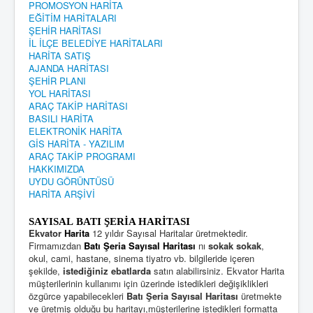
PROMOSYON HARİTA
EĞİTİM HARİTALARI
ŞEHİR HARİTASI
İL İLÇE BELEDİYE HARİTALARI
HARİTA SATIŞ
AJANDA HARİTASI
ŞEHİR PLANI
YOL HARİTASI
ARAÇ TAKİP HARİTASI
BASILI HARİTA
ELEKTRONİK HARİTA
GİS HARİTA - YAZILIM
ARAÇ TAKİP PROGRAMI
HAKKIMIZDA
UYDU GÖRÜNTÜSÜ
HARİTA ARŞİVİ
SAYISAL BATI ŞERİA HARİTASI
Ekvator
Harita
12 yıldır Sayısal Haritalar üretmektedir.
Firmamızdan
Batı Şeria Sayısal Haritası
nı
sokak sokak
,
okul, cami, hastane, sinema tiyatro vb. bilgileride içeren
şekilde,
istediğiniz ebatlarda
satın alabilirsiniz. Ekvator Harita
müşterilerinin kullanımı için üzerinde istedikleri değişiklikleri
özgürce yapabilecekleri
Batı Şeria Sayısal Haritası
üretmekte
ve üretmiş olduğu bu haritayı,müşterilerine istedikleri formatta