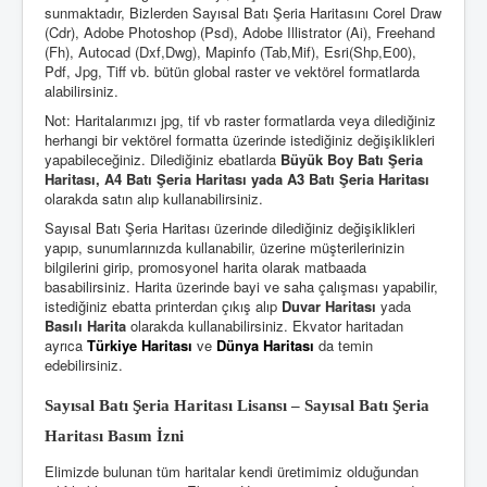
sunmaktadır, Bizlerden Sayısal Batı Şeria Haritasını Corel Draw
(Cdr), Adobe Photoshop (Psd), Adobe Illistrator (Ai), Freehand
(Fh), Autocad (Dxf,Dwg), Mapinfo (Tab,Mif), Esri(Shp,E00),
Pdf, Jpg, Tiff vb. bütün global raster ve vektörel formatlarda
alabilirsiniz.
Not: Haritalarımızı jpg, tif vb raster formatlarda veya dilediğiniz
herhangi bir vektörel formatta üzerinde istediğiniz değişiklikleri
yapabileceğiniz. Dilediğiniz ebatlarda
Büyük Boy Batı Şeria
Haritası, A4 Batı Şeria Haritası yada A3 Batı Şeria Haritası
olarakda satın alıp kullanabilirsiniz.
Sayısal Batı Şeria Haritası üzerinde dilediğiniz değişiklikleri
yapıp, sunumlarınızda kullanabilir, üzerine müşterilerinizin
bilgilerini girip, promosyonel harita olarak matbaada
basabilirsiniz. Harita üzerinde bayi ve saha çalışması yapabilir,
istediğiniz ebatta printerdan çıkış alıp
Duvar Haritası
yada
Basılı Harita
olarakda kullanabilirsiniz. Ekvator haritadan
ayrıca
Türkiye Haritası
ve
Dünya Haritası
da temin
edebilirsiniz.
Sayısal Batı Şeria Haritası Lisansı – Sayısal Batı Şeria
Haritası Basım İzni
Elimizde bulunan tüm haritalar kendi üretimimiz olduğundan