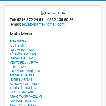
Tel:
0216 572 24 01 - 0532 435 60 56
email:
ekvatorharita@gmail.com
Main Menu
ANA SAYFA
İLETİŞİM
DÜNYA HARİTASI
TÜRKİYE HARİTASI
DUVAR HARİTASI
VEKTÖREL HARİTA
İL HARİTASI
İSTANBUL HARİTASI
ANKARA HARİTASI
İZMİR HARİTASI
AVRUPA HARİTASI
TURİSTİK HARİTA
KENT HARİTASI
ARAÇ TAKİP YAZILIMI
SAYISAL HARİTA
Sayısal Dünya Haritası