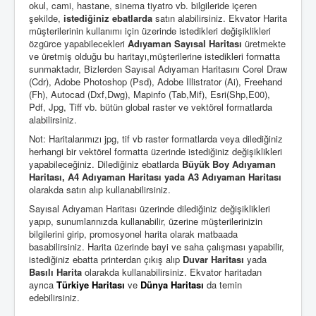
okul, cami, hastane, sinema tiyatro vb. bilgileride içeren
şekilde,
istediğiniz ebatlarda
satın alabilirsiniz. Ekvator Harita
müşterilerinin kullanımı için üzerinde istedikleri değişiklikleri
özgürce yapabilecekleri
Adıyaman Sayısal Haritası
üretmekte
ve üretmiş olduğu bu haritayı,müşterilerine istedikleri formatta
sunmaktadır, Bizlerden Sayısal Adıyaman Haritasını Corel Draw
(Cdr), Adobe Photoshop (Psd), Adobe Illistrator (Ai), Freehand
(Fh), Autocad (Dxf,Dwg), Mapinfo (Tab,Mif), Esri(Shp,E00),
Pdf, Jpg, Tiff vb. bütün global raster ve vektörel formatlarda
alabilirsiniz.
Not: Haritalarımızı jpg, tif vb raster formatlarda veya dilediğiniz
herhangi bir vektörel formatta üzerinde istediğiniz değişiklikleri
yapabileceğiniz. Dilediğiniz ebatlarda
Büyük Boy Adıyaman
Haritası, A4 Adıyaman Haritası yada A3 Adıyaman Haritası
olarakda satın alıp kullanabilirsiniz.
Sayısal Adıyaman Haritası üzerinde dilediğiniz değişiklikleri
yapıp, sunumlarınızda kullanabilir, üzerine müşterilerinizin
bilgilerini girip, promosyonel harita olarak matbaada
basabilirsiniz. Harita üzerinde bayi ve saha çalışması yapabilir,
istediğiniz ebatta printerdan çıkış alıp
Duvar Haritası
yada
Basılı Harita
olarakda kullanabilirsiniz. Ekvator haritadan
ayrıca
Türkiye Haritası
ve
Dünya Haritası
da temin
edebilirsiniz.