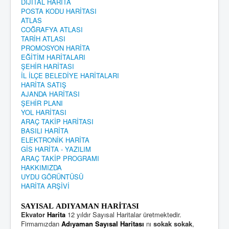
DİJİTAL HARİTA
POSTA KODU HARİTASI
ATLAS
COĞRAFYA ATLASI
TARİH ATLASI
PROMOSYON HARİTA
EĞİTİM HARİTALARI
ŞEHİR HARİTASI
İL İLÇE BELEDİYE HARİTALARI
HARİTA SATIŞ
AJANDA HARİTASI
ŞEHİR PLANI
YOL HARİTASI
ARAÇ TAKİP HARİTASI
BASILI HARİTA
ELEKTRONİK HARİTA
GİS HARİTA - YAZILIM
ARAÇ TAKİP PROGRAMI
HAKKIMIZDA
UYDU GÖRÜNTÜSÜ
HARİTA ARŞİVİ
SAYISAL ADIYAMAN HARİTASI
Ekvator
Harita
12 yıldır Sayısal Haritalar üretmektedir.
Firmamızdan
Adıyaman Sayısal Haritası
nı
sokak sokak
,