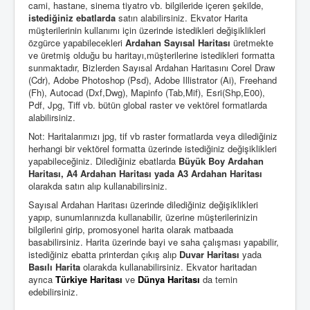
cami, hastane, sinema tiyatro vb. bilgileride içeren şekilde,
istediğiniz ebatlarda
satın alabilirsiniz. Ekvator Harita
müşterilerinin kullanımı için üzerinde istedikleri değişiklikleri
özgürce yapabilecekleri
Ardahan Sayısal Haritası
üretmekte
ve üretmiş olduğu bu haritayı,müşterilerine istedikleri formatta
sunmaktadır, Bizlerden Sayısal Ardahan Haritasını Corel Draw
(Cdr), Adobe Photoshop (Psd), Adobe Illistrator (Ai), Freehand
(Fh), Autocad (Dxf,Dwg), Mapinfo (Tab,Mif), Esri(Shp,E00),
Pdf, Jpg, Tiff vb. bütün global raster ve vektörel formatlarda
alabilirsiniz.
Not: Haritalarımızı jpg, tif vb raster formatlarda veya dilediğiniz
herhangi bir vektörel formatta üzerinde istediğiniz değişiklikleri
yapabileceğiniz. Dilediğiniz ebatlarda
Büyük Boy Ardahan
Haritası, A4 Ardahan Haritası yada A3 Ardahan Haritası
olarakda satın alıp kullanabilirsiniz.
Sayısal Ardahan Haritası üzerinde dilediğiniz değişiklikleri
yapıp, sunumlarınızda kullanabilir, üzerine müşterilerinizin
bilgilerini girip, promosyonel harita olarak matbaada
basabilirsiniz. Harita üzerinde bayi ve saha çalışması yapabilir,
istediğiniz ebatta printerdan çıkış alıp
Duvar Haritası
yada
Basılı Harita
olarakda kullanabilirsiniz. Ekvator haritadan
ayrıca
Türkiye Haritası
ve
Dünya Haritası
da temin
edebilirsiniz.