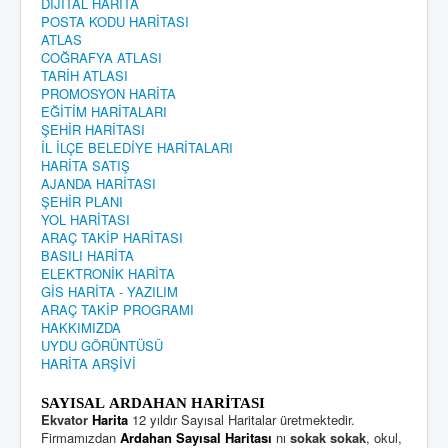
DİJİTAL HARİTA
POSTA KODU HARİTASI
ATLAS
COĞRAFYA ATLASI
TARİH ATLASI
PROMOSYON HARİTA
EĞİTİM HARİTALARI
ŞEHİR HARİTASI
İL İLÇE BELEDİYE HARİTALARI
HARİTA SATIŞ
AJANDA HARİTASI
ŞEHİR PLANI
YOL HARİTASI
ARAÇ TAKİP HARİTASI
BASILI HARİTA
ELEKTRONİK HARİTA
GİS HARİTA - YAZILIM
ARAÇ TAKİP PROGRAMI
HAKKIMIZDA
UYDU GÖRÜNTÜSÜ
HARİTA ARŞİVİ
SAYISAL ARDAHAN HARİTASI
Ekvator
Harita
12 yıldır Sayısal Haritalar üretmektedir.
Firmamızdan
Ardahan Sayısal Haritası
nı
sokak sokak
, okul,