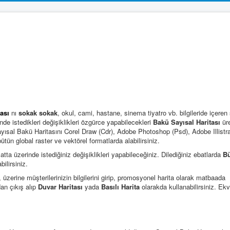
ası
nı
sokak sokak
, okul, cami, hastane, sinema tiyatro vb. bilgileride içeren 
inde istedikleri değişiklikleri özgürce yapabilecekleri
Bakü Sayısal Haritası
ür
ayısal Bakü Haritasını Corel Draw (Cdr), Adobe Photoshop (Psd), Adobe Illistrat
ün global raster ve vektörel formatlarda alabilirsiniz.
matta üzerinde istediğiniz değişiklikleri yapabileceğiniz. Dilediğiniz ebatlarda
B
bilirsiniz.
, üzerine müşterilerinizin bilgilerini girip, promosyonel harita olarak matbaada
dan çıkış alıp
Duvar Haritası
yada
Basılı Harita
olarakda kullanabilirsiniz. Ekv
ni