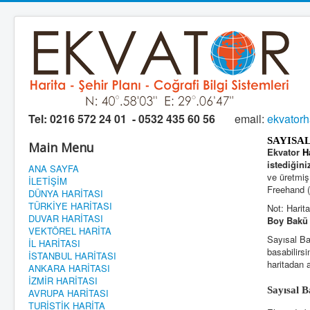
Tel:
0216 572 24 01 - 0532 435 60 56
email:
ekvator
SAYISA
Main Menu
Ekvator
H
istediğini
ANA SAYFA
ve üretmiş
İLETİŞİM
Freehand (F
DÜNYA HARİTASI
TÜRKİYE HARİTASI
Not: Harita
DUVAR HARİTASI
Boy Bakü 
VEKTÖREL HARİTA
Sayısal Bak
İL HARİTASI
basabilirsi
İSTANBUL HARİTASI
haritadan 
ANKARA HARİTASI
İZMİR HARİTASI
Sayısal
AVRUPA HARİTASI
TURİSTİK HARİTA