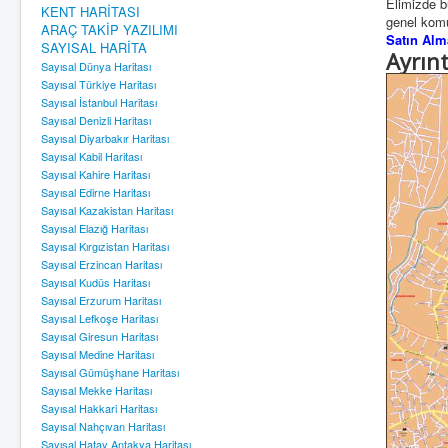
Elimizde b
KENT HARİTASI
genel komu
ARAÇ TAKİP YAZILIMI
Satın Alma
SAYISAL HARİTA
Ayrın
Sayısal Dünya Haritası
Sayısal Türkiye Haritası
Sayısal İstanbul Haritası
Sayısal Denizli Haritası
Sayısal Diyarbakır Haritası
Sayısal Kabil Haritası
Sayısal Kahire Haritası
Sayısal Edirne Haritası
Sayısal Kazakistan Haritası
Sayısal Elazığ Haritası
Sayısal Kırgızistan Haritası
Sayısal Erzincan Haritası
Sayısal Kudüs Haritası
Sayısal Erzurum Haritası
Sayısal Lefkoşe Haritası
Sayısal Giresun Haritası
Sayısal Medine Haritası
Sayısal Gümüşhane Haritası
Sayısal Mekke Haritası
Sayısal Hakkari Haritası
Sayısal Nahçıvan Haritası
Sayısal Hatay Antakya Haritası