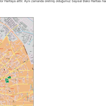
tor Haritaya aittir. Aynı zamanda üretmiş olduğumuz Sayısal Bakü Haritası har