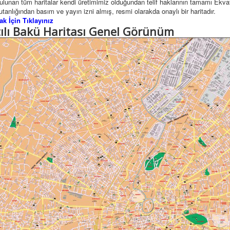
ulunan tüm haritalar kendi üretimimiz olduğundan telif haklarının tamamı Ekva
tanlığından basım ve yayın izni almış, resmi olarakda onaylı bir haritadır.
k İçin Tıklayınız
tılı Bakü Haritası Genel Görünüm