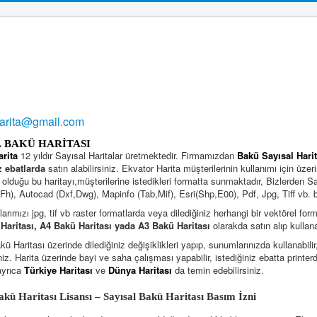
harita@gmail.com
L BAKÜ HARİTASI
arita
12 yıldır Sayısal Haritalar üretmektedir. Firmamızdan
Bakü Sayısal Harit
z ebatlarda
satın alabilirsiniz. Ekvator Harita müşterilerinin kullanımı için üzer
 olduğu bu haritayı,müşterilerine istedikleri formatta sunmaktadır, Bizlerden S
h), Autocad (Dxf,Dwg), Mapinfo (Tab,Mif), Esri(Shp,E00), Pdf, Jpg, Tiff vb. büt
larımızı jpg, tif vb raster formatlarda veya dilediğiniz herhangi bir vektörel for
Haritası, A4 Bakü Haritası yada A3 Bakü Haritası
olarakda satın alıp kullana
ü Haritası üzerinde dilediğiniz değişiklikleri yapıp, sunumlarınızda kullanabilir
niz. Harita üzerinde bayi ve saha çalışması yapabilir, istediğiniz ebatta printer
ayrıca
Türkiye Haritası
ve
Dünya Haritası
da temin edebilirsiniz.
 Bakü Haritası Lisansı – Sayısal Bakü Haritası Basım İz