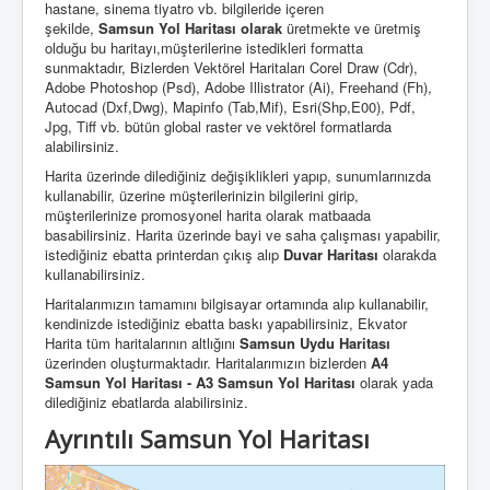
hastane, sinema tiyatro vb. bilgileride içeren
şekilde,
Samsun
Yol Haritası olarak
üretmekte ve üretmiş
olduğu bu haritayı,müşterilerine istedikleri formatta
sunmaktadır, Bizlerden Vektörel Haritaları Corel Draw (Cdr),
Adobe Photoshop (Psd), Adobe Illistrator (Ai), Freehand (Fh),
Autocad (Dxf,Dwg), Mapinfo (Tab,Mif), Esri(Shp,E00), Pdf,
Jpg, Tiff vb. bütün global raster ve vektörel formatlarda
alabilirsiniz.
Harita üzerinde dilediğiniz değişiklikleri yapıp, sunumlarınızda
kullanabilir, üzerine müşterilerinizin bilgilerini girip,
müşterilerinize promosyonel harita olarak matbaada
basabilirsiniz. Harita üzerinde bayi ve saha çalışması yapabilir,
istediğiniz ebatta printerdan çıkış alıp
Duvar Haritası
olarakda
kullanabilirsiniz.
Haritalarımızın tamamını bilgisayar ortamında alıp kullanabilir,
kendinizde istediğiniz ebatta baskı yapabilirsiniz, Ekvator
Harita tüm haritalarının altlığını
Samsun Uydu Haritası
üzerinden oluşturmaktadır. Haritalarımızın bizlerden
A4
Samsun Yol Haritası - A3 Samsun Yol Haritası
olarak yada
dilediğiniz ebatlarda alabilirsiniz.
Ayrıntılı Samsun Yol Haritası