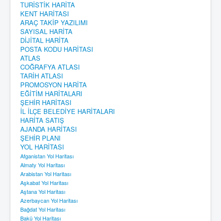
TURİSTİK HARİTA
KENT HARİTASI
ARAÇ TAKİP YAZILIMI
SAYISAL HARİTA
DİJİTAL HARİTA
POSTA KODU HARİTASI
ATLAS
COĞRAFYA ATLASI
TARİH ATLASI
PROMOSYON HARİTA
EĞİTİM HARİTALARI
ŞEHİR HARİTASI
İL İLÇE BELEDİYE HARİTALARI
HARİTA SATIŞ
AJANDA HARİTASI
ŞEHİR PLANI
YOL HARİTASI
Afganistan Yol Haritası
Almaty Yol Haritası
Arabistan Yol Haritası
Aşkabat Yol Haritası
Aştana Yol Haritası
Azerbaycan Yol Haritası
Bağdat Yol Haritası
Bakü Yol Haritası