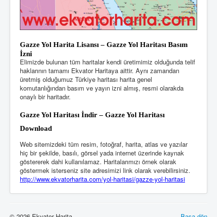
Gazze Yol Harita Lisansı – Gazze Yol Haritası Basım
İzni
Elimizde bulunan tüm haritalar kendi üretimimiz olduğunda telif
haklarının tamamı Ekvator Haritaya aittir. Aynı zamandan
üretmiş olduğumuz Türkiye haritası harita genel
komutanlığından basım ve yayın izni almış, resmi olarakda
onaylı bir haritadır.
Gazze Yol Haritası
İndir – Gazze Yol Haritası
Download
Web sitemizdeki tüm resim, fotoğraf, harita, atlas ve yazılar
hiç bir şekilde, basılı, görsel yada internet üzerinde kaynak
göstererek dahi kullanılamaz. Haritalarımızı örnek olarak
göstermek isterseniz site adresimizi link olarak verebilirsiniz.
http://www.ekvatorharita.com/yol-haritasi/gazze-yol-haritasi
© 2026 Ekvator Harita
Başa dön