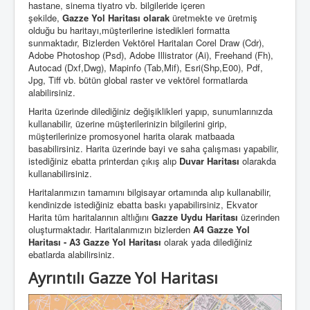
hastane, sinema tiyatro vb. bilgileride içeren
şekilde,
Gazze
Yol Haritası olarak
üretmekte ve üretmiş
olduğu bu haritayı,müşterilerine istedikleri formatta
sunmaktadır, Bizlerden Vektörel Haritaları Corel Draw (Cdr),
Adobe Photoshop (Psd), Adobe Illistrator (Ai), Freehand (Fh),
Autocad (Dxf,Dwg), Mapinfo (Tab,Mif), Esri(Shp,E00), Pdf,
Jpg, Tiff vb. bütün global raster ve vektörel formatlarda
alabilirsiniz.
Harita üzerinde dilediğiniz değişiklikleri yapıp, sunumlarınızda
kullanabilir, üzerine müşterilerinizin bilgilerini girip,
müşterilerinize promosyonel harita olarak matbaada
basabilirsiniz. Harita üzerinde bayi ve saha çalışması yapabilir,
istediğiniz ebatta printerdan çıkış alıp
Duvar Haritası
olarakda
kullanabilirsiniz.
Haritalarımızın tamamını bilgisayar ortamında alıp kullanabilir,
kendinizde istediğiniz ebatta baskı yapabilirsiniz, Ekvator
Harita tüm haritalarının altlığını
Gazze Uydu Haritası
üzerinden
oluşturmaktadır. Haritalarımızın bizlerden
A4 Gazze Yol
Haritası - A3 Gazze Yol Haritası
olarak yada dilediğiniz
ebatlarda alabilirsiniz.
Ayrıntılı Gazze Yol Haritası