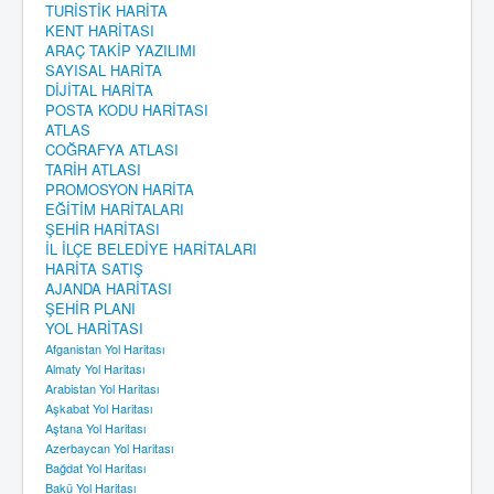
TURİSTİK HARİTA
KENT HARİTASI
ARAÇ TAKİP YAZILIMI
SAYISAL HARİTA
DİJİTAL HARİTA
POSTA KODU HARİTASI
ATLAS
COĞRAFYA ATLASI
TARİH ATLASI
PROMOSYON HARİTA
EĞİTİM HARİTALARI
ŞEHİR HARİTASI
İL İLÇE BELEDİYE HARİTALARI
HARİTA SATIŞ
AJANDA HARİTASI
ŞEHİR PLANI
YOL HARİTASI
Afganistan Yol Haritası
Almaty Yol Haritası
Arabistan Yol Haritası
Aşkabat Yol Haritası
Aştana Yol Haritası
Azerbaycan Yol Haritası
Bağdat Yol Haritası
Bakü Yol Haritası