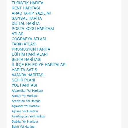
TURİSTİK HARİTA
KENT HARİTASI
ARAÇ TAKİP YAZILIMI
SAYISAL HARİTA
DİJİTAL HARİTA
POSTA KODU HARİTASI
ATLAS
COĞRAFYA ATLASI
TARİH ATLASI
PROMOSYON HARİTA
EĞİTİM HARİTALARI
ŞEHİR HARİTASI
İL İLÇE BELEDİYE HARİTALARI
HARİTA SATIŞ
AJANDA HARİTASI
ŞEHİR PLANI
YOL HARİTASI
Afganistan Yol Haritası
Almaty Yol Haritası
Arabistan Yol Haritası
Aşkabat Yol Haritası
Aştana Yol Haritası
Azerbaycan Yol Haritası
Bağdat Yol Haritası
Bakü Yol Haritası