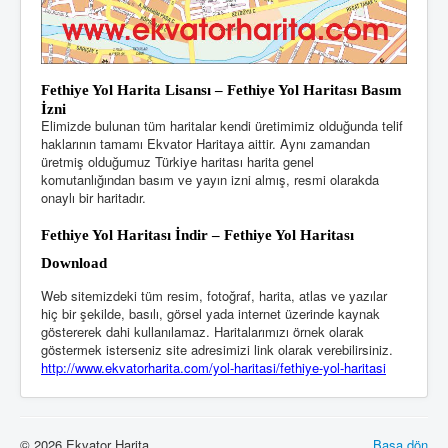
Fethiye Yol Harita Lisansı – Fethiye Yol Haritası Basım
İzni
Elimizde bulunan tüm haritalar kendi üretimimiz olduğunda telif
haklarının tamamı Ekvator Haritaya aittir. Aynı zamandan
üretmiş olduğumuz Türkiye haritası harita genel
komutanlığından basım ve yayın izni almış, resmi olarakda
onaylı bir haritadır.
Fethiye Yol Haritası
İndir – Fethiye Yol Haritası
Download
Web sitemizdeki tüm resim, fotoğraf, harita, atlas ve yazılar
hiç bir şekilde, basılı, görsel yada internet üzerinde kaynak
göstererek dahi kullanılamaz. Haritalarımızı örnek olarak
göstermek isterseniz site adresimizi link olarak verebilirsiniz.
http://www.ekvatorharita.com/yol-haritasi
/fethiye-yol-haritasi
© 2026 Ekvator Harita
Başa dön