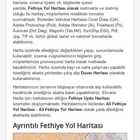
hastane, sinema tiyatro vb. bilgileride içeren
şekilde,
Fethiye
Yol Haritası olarak
üretmekte ve üretmiş
olduğu bu haritayı,müşterilerine istedikleri formatta
sunmaktadır, Bizlerden Vektörel Haritaları Corel Draw (Cdr),
Adobe Photoshop (Psd), Adobe Illistrator (Ai), Freehand (Fh),
Autocad (Dxf,Dwg), Mapinfo (Tab,Mif), Esri(Shp,E00), Pdf,
Jpg, Tiff vb. bütün global raster ve vektörel formatlarda
alabilirsiniz.
Harita üzerinde dilediğiniz değişiklikleri yapıp, sunumlarınızda
kullanabilir, üzerine müşterilerinizin bilgilerini girip,
müşterilerinize promosyonel harita olarak matbaada
basabilirsiniz. Harita üzerinde bayi ve saha çalışması yapabilir,
istediğiniz ebatta printerdan çıkış alıp
Duvar Haritası
olarakda
kullanabilirsiniz.
Haritalarımızın tamamını bilgisayar ortamında alıp kullanabilir,
kendinizde istediğiniz ebatta baskı yapabilirsiniz, Ekvator
Harita tüm haritalarının altlığını
Fethiye Uydu Haritası
üzerinden oluşturmaktadır. Haritalarımızın bizlerden
A4 Fethiye
Yol Haritası - A3 Fethiye Yol Haritası
olarak yada dilediğiniz
ebatlarda alabilirsiniz.
Ayrıntılı Fethiye Yol Haritası