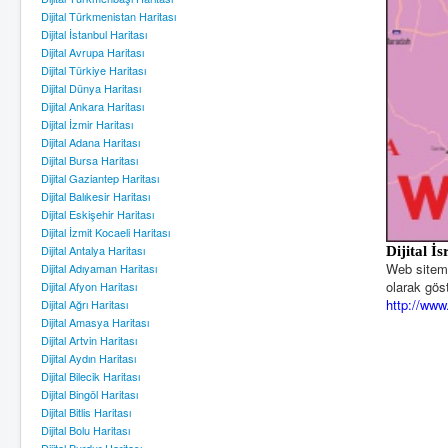
Dijital Türkmenistan Haritası
Dijital İstanbul Haritası
Dijital Avrupa Haritası
Dijital Türkiye Haritası
Dijital Dünya Haritası
Dijital Ankara Haritası
Dijital İzmir Haritası
Dijital Adana Haritası
Dijital Bursa Haritası
Dijital Gaziantep Haritası
Dijital Balıkesir Haritası
Dijital Eskişehir Haritası
Dijital İzmit Kocaeli Haritası
Dijital Antalya Haritası
Dijital İs
Web sitemiz
Dijital Adıyaman Haritası
olarak göst
Dijital Afyon Haritası
http://www.
Dijital Ağrı Haritası
Dijital Amasya Haritası
Dijital Artvin Haritası
Dijital Aydın Haritası
Dijital Bilecik Haritası
Dijital Bingöl Haritası
Dijital Bitlis Haritası
Dijital Bolu Haritası