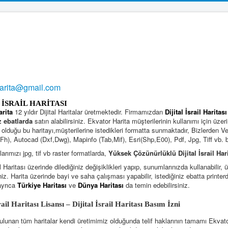
harita@gmail.com
 İSRAİL HARİTASI
arita
12 yıldır Dijital Haritalar üretmektedir. Firmamızdan
Dijital İsrail Haritası
z ebatlarda
satın alabilirsiniz. Ekvator Harita müşterilerinin kullanımı için üzer
olduğu bu haritayı,müşterilerine istedikleri formatta sunmaktadır, Bizlerden Ve
h), Autocad (Dxf,Dwg), Mapinfo (Tab,Mif), Esri(Shp,E00), Pdf, Jpg, Tiff vb. büt
larımızı jpg, tif vb raster formatlarda,
Yüksek Çözünürlüklü Dijital İsrail Hari
ail Haritası üzerinde dilediğiniz değişiklikleri yapıp, sunumlarınızda kullanabilir
niz. Harita üzerinde bayi ve saha çalışması yapabilir, istediğiniz ebatta printer
ayrıca
Türkiye Haritası
ve
Dünya Haritası
da temin edebilirsiniz.
İsrail Haritası Lisansı – Dijital İsrail Haritası Basım İzn
ulunan tüm haritalar kendi üretimimiz olduğunda telif haklarının tamamı Ekvator