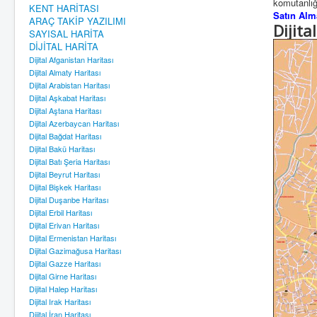
komutanlığı
KENT HARİTASI
Satın Alma
ARAÇ TAKİP YAZILIMI
Dijita
SAYISAL HARİTA
DİJİTAL HARİTA
Dijital Afganistan Haritası
Dijital Almaty Haritası
Dijital Arabistan Haritası
Dijital Aşkabat Haritası
Dijital Aştana Haritası
Dijital Azerbaycan Haritası
Dijital Bağdat Haritası
Dijital Bakü Haritası
Dijital Batı Şeria Haritası
Dijital Beyrut Haritası
Dijital Bişkek Haritası
Dijital Duşanbe Haritası
Dijital Erbil Haritası
Dijital Erivan Haritası
Dijital Ermenistan Haritası
Dijital Gazimağusa Haritası
Dijital Gazze Haritası
Dijital Girne Haritası
Dijital Halep Haritası
Dijital Irak Haritası
Dijital İran Haritası