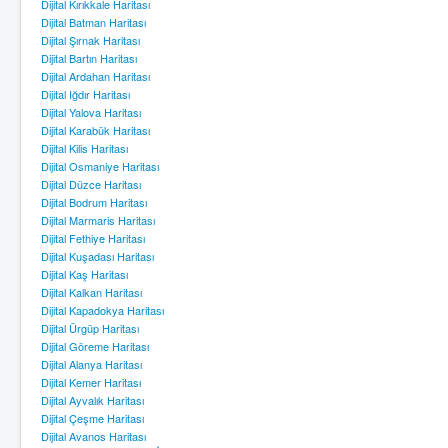
Dijital Kırıkkale Haritası
Dijital Batman Haritası
Dijital Şırnak Haritası
Dijital Bartın Haritası
Dijital Ardahan Haritası
Dijital Iğdır Haritası
Dijital Yalova Haritası
Dijital Karabük Haritası
Dijital Kilis Haritası
Dijital Osmaniye Haritası
Dijital Düzce Haritası
Dijital Bodrum Haritası
Dijital Marmaris Haritası
Dijital Fethiye Haritası
Dijital Kuşadası Haritası
Dijital Kaş Haritası
Dijital Kalkan Haritası
Dijital Kapadokya Haritası
Dijital Ürgüp Haritası
Dijital Göreme Haritası
Dijital Alanya Haritası
Dijital Kemer Haritası
Dijital Ayvalık Haritası
Dijital Çeşme Haritası
Dijital Avanos Haritası