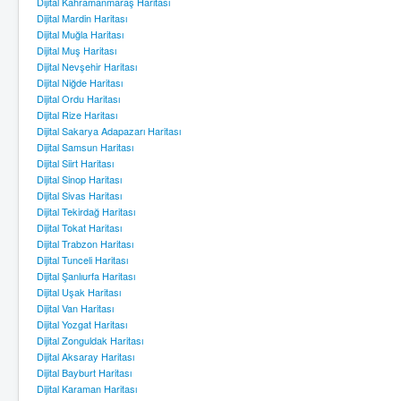
Dijital Kahramanmaraş Haritası
Dijital Mardin Haritası
Dijital Muğla Haritası
Dijital Muş Haritası
Dijital Nevşehir Haritası
Dijital Niğde Haritası
Dijital Ordu Haritası
Dijital Rize Haritası
Dijital Sakarya Adapazarı Haritası
Dijital Samsun Haritası
Dijital Siirt Haritası
Dijital Sinop Haritası
Dijital Sivas Haritası
Dijital Tekirdağ Haritası
Dijital Tokat Haritası
Dijital Trabzon Haritası
Dijital Tunceli Haritası
Dijital Şanlıurfa Haritası
Dijital Uşak Haritası
Dijital Van Haritası
Dijital Yozgat Haritası
Dijital Zonguldak Haritası
Dijital Aksaray Haritası
Dijital Bayburt Haritası
Dijital Karaman Haritası