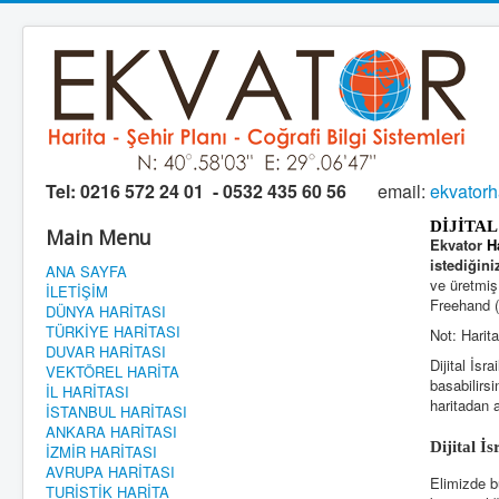
Tel:
0216 572 24 01 - 0532 435 60 56
email:
ekvator
DİJİTAL
Main Menu
Ekvator
H
istediğini
ANA SAYFA
ve üretmiş 
İLETİŞİM
Freehand (F
DÜNYA HARİTASI
TÜRKİYE HARİTASI
Not: Harita
DUVAR HARİTASI
Dijital İsr
VEKTÖREL HARİTA
basabilirsi
İL HARİTASI
haritadan 
İSTANBUL HARİTASI
ANKARA HARİTASI
Dijital 
İZMİR HARİTASI
AVRUPA HARİTASI
Elimizde b
TURİSTİK HARİTA