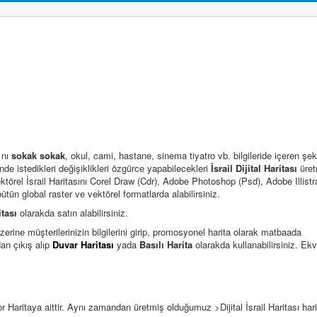
nı
sokak sokak
, okul, cami, hastane, sinema tiyatro vb. bilgileride içeren şek
inde istedikleri değişiklikleri özgürce yapabilecekleri
İsrail Dijital Haritası
üret
ktörel İsrail Haritasını Corel Draw (Cdr), Adobe Photoshop (Psd), Adobe Illistra
ün global raster ve vektörel formatlarda alabilirsiniz.
tası
olarakda satın alabilirsiniz.
, üzerine müşterilerinizin bilgilerini girip, promosyonel harita olarak matbaada
dan çıkış alıp
Duvar Haritası
yada
Basılı Harita
olarakda kullanabilirsiniz. Ekv
i
 Haritaya aittir. Aynı zamandan üretmiş olduğumuz >Dijital İsrail Haritası har