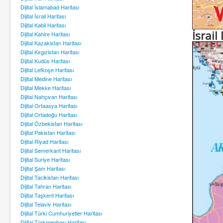
Dijital İslamabad Haritası
Dijital İsrail Haritası
Dijital Kabil Haritası
İsrail
Dijital Kahire Haritası
Dijital Kazakistan Haritası
Dijital Kırgızistan Haritası
Dijital Kudüs Haritası
Dijital Lefkoşe Haritası
Dijital Medine Haritası
Dijital Mekke Haritası
Dijital Nahçıvan Haritası
Dijital Ortaasya Haritası
Dijital Ortadoğu Haritası
Dijital Özbekistan Haritası
Dijital Pakistan Haritası
Dijital Riyad Haritası
Dijital Semerkant Haritası
Dijital Suriye Haritası
Dijital Şam Haritası
Dijital Tacikistan Haritası
Dijital Tahran Haritası
Dijital Taşkent Haritası
Dijital Telaviv Haritası
Dijital Türki Cumhuriyetler Haritası
Dijital Türkmenbaşı Haritası