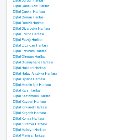
Dijital Burdur Haritası
Dijital Çanakkale Haritası
Dijital Çankırı Haritası
Dijital Çorum Haritası
Dijital Denizli Haritası
Dijital Diyarbakır Haritası
Dijital Edirne Haritası
Dijital Elazığ Haritası
Dijital Erzincan Haritası
Dijital Erzurum Haritası
Dijital Giresun Haritası
Dijital Gümüşhane Haritası
Dijital Hakkari Haritası
Dijital Hatay Antakya Haritası
Dijital Isparta Haritası
Dijital Mersin İçel Haritası
Dijital Kars Haritası
Dijital Kastamonu Haritası
Dijital Kayseri Haritası
Dijital Kırklareli Haritası
Dijital Kırşehir Haritası
Dijital Konya Haritası
Dijital Kütahya Haritası
Dijital Malatya Haritası
Dijital Manisa Haritası