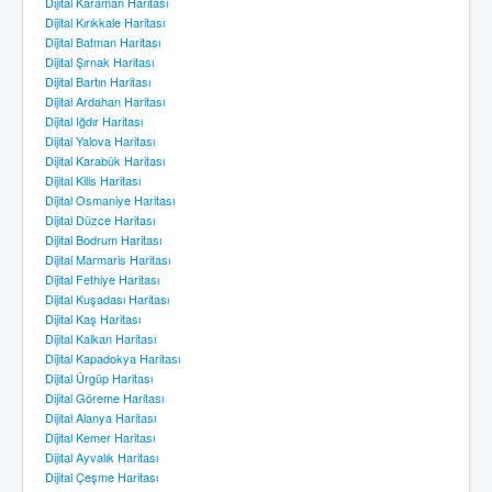
Dijital Karaman Haritası
Dijital Kırıkkale Haritası
Dijital Batman Haritası
Dijital Şırnak Haritası
Dijital Bartın Haritası
Dijital Ardahan Haritası
Dijital Iğdır Haritası
Dijital Yalova Haritası
Dijital Karabük Haritası
Dijital Kilis Haritası
Dijital Osmaniye Haritası
Dijital Düzce Haritası
Dijital Bodrum Haritası
Dijital Marmaris Haritası
Dijital Fethiye Haritası
Dijital Kuşadası Haritası
Dijital Kaş Haritası
Dijital Kalkan Haritası
Dijital Kapadokya Haritası
Dijital Ürgüp Haritası
Dijital Göreme Haritası
Dijital Alanya Haritası
Dijital Kemer Haritası
Dijital Ayvalık Haritası
Dijital Çeşme Haritası