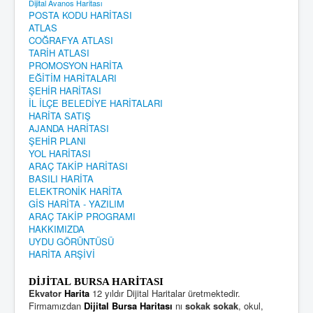
Dijital Avanos Haritası
POSTA KODU HARİTASI
ATLAS
COĞRAFYA ATLASI
TARİH ATLASI
PROMOSYON HARİTA
EĞİTİM HARİTALARI
ŞEHİR HARİTASI
İL İLÇE BELEDİYE HARİTALARI
HARİTA SATIŞ
AJANDA HARİTASI
ŞEHİR PLANI
YOL HARİTASI
ARAÇ TAKİP HARİTASI
BASILI HARİTA
ELEKTRONİK HARİTA
GİS HARİTA - YAZILIM
ARAÇ TAKİP PROGRAMI
HAKKIMIZDA
UYDU GÖRÜNTÜSÜ
HARİTA ARŞİVİ
DİJİTAL BURSA HARİTASI
Ekvator
Harita
12 yıldır Dijital Haritalar üretmektedir.
Firmamızdan
Dijital Bursa Haritası
nı
sokak sokak
, okul,