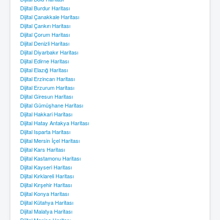
Dijital Burdur Haritası
Dijital Çanakkale Haritası
Dijital Çankırı Haritası
Dijital Çorum Haritası
Dijital Denizli Haritası
Dijital Diyarbakır Haritası
Dijital Edirne Haritası
Dijital Elazığ Haritası
Dijital Erzincan Haritası
Dijital Erzurum Haritası
Dijital Giresun Haritası
Dijital Gümüşhane Haritası
Dijital Hakkari Haritası
Dijital Hatay Antakya Haritası
Dijital Isparta Haritası
Dijital Mersin İçel Haritası
Dijital Kars Haritası
Dijital Kastamonu Haritası
Dijital Kayseri Haritası
Dijital Kırklareli Haritası
Dijital Kırşehir Haritası
Dijital Konya Haritası
Dijital Kütahya Haritası
Dijital Malatya Haritası
Dijital Manisa Haritası