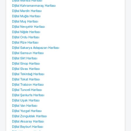
Dijital Kahramanmaraş Haritası
Dijital Mardin Haritası
Dijital Muğla Haritası
Dijital Muş Haritası
Dijital Nevşehir Haritası
Dijital Niğde Haritası
Dijital Ordu Haritası
Dijital Rize Haritası
Dijital Sakarya Adapazarı Haritası
Dijital Samsun Haritası
Dijital Siirt Haritası
Dijital Sinop Haritası
Dijital Sivas Haritası
Dijital Tekirdağ Haritası
Dijital Tokat Haritası
Dijital Trabzon Haritası
Dijital Tunceli Haritası
Dijital Şanlıurfa Haritası
Dijital Uşak Haritası
Dijital Van Haritası
Dijital Yozgat Haritası
Dijital Zonguldak Haritası
Dijital Aksaray Haritası
Dijital Bayburt Haritası