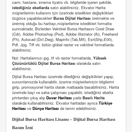
cami, hastane, sinema tiyatro vb. bilgileride içeren şekilde,
istediğiniz ebatlarda
satın alabilirsiniz. Ekvator Harita
müşterilerinin kullanımı için üzerinde istedikleri değişiklikleri
özgürce yapabilecekleri
Bursa Dijital Haritası
üretmekte ve
üretmiş olduğu bu haritayı,müşterilerine istedikleri formatta
sunmaktadır, Bizlerden Vektörel Bursa Haritasını Corel Draw
(Cdr), Adobe Photoshop (Psd), Adobe Illistrator (Ai), Freehand
(Fh), Autocad (Dxf,Dwg), Mapinfo (Tab,Mif), Esri(Shp,E00),
Pdf, Jpg, Tiff vb. bütün global raster ve vektörel formatlarda
alabilirsiniz.
Not: Haritalarımızı jpg, tif vb raster formatlarda,
Yüksek
Çözünürlüklü Dijital Bursa Haritası
olarakda satın
alabilirsiniz.
Dijital Bursa Haritası üzerinde dilediğiniz değişiklikleri yapıp,
sunumlarınızda kullanabilir, üzerine müşterilerinizin bilgilerini
girip, promosyonel harita olarak matbaada basabilirsiniz. Harita
üzerinde bayi ve saha çalışması yapabilir, istediğiniz ebatta
printerdan çıkış alıp
Duvar Haritası
yada
Basılı Harita
olarakda kullanabilirsiniz. Ekvator haritadan ayrıca
Türkiye
Haritası
ve
Dünya Haritası
da temin edebilirsiniz.
Dijital Bursa Haritası Lisansı – Dijital Bursa Haritası
Basım İzni