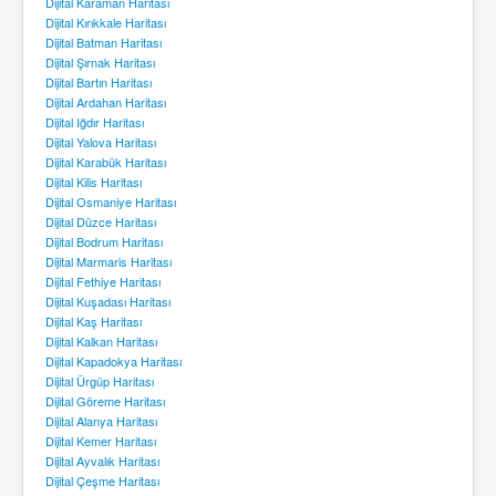
Dijital Karaman Haritası
Dijital Kırıkkale Haritası
Dijital Batman Haritası
Dijital Şırnak Haritası
Dijital Bartın Haritası
Dijital Ardahan Haritası
Dijital Iğdır Haritası
Dijital Yalova Haritası
Dijital Karabük Haritası
Dijital Kilis Haritası
Dijital Osmaniye Haritası
Dijital Düzce Haritası
Dijital Bodrum Haritası
Dijital Marmaris Haritası
Dijital Fethiye Haritası
Dijital Kuşadası Haritası
Dijital Kaş Haritası
Dijital Kalkan Haritası
Dijital Kapadokya Haritası
Dijital Ürgüp Haritası
Dijital Göreme Haritası
Dijital Alanya Haritası
Dijital Kemer Haritası
Dijital Ayvalık Haritası
Dijital Çeşme Haritası