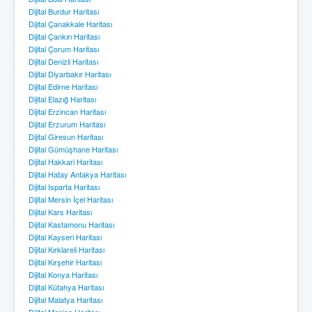
Dijital Burdur Haritası
Dijital Çanakkale Haritası
Dijital Çankırı Haritası
Dijital Çorum Haritası
Dijital Denizli Haritası
Dijital Diyarbakır Haritası
Dijital Edirne Haritası
Dijital Elazığ Haritası
Dijital Erzincan Haritası
Dijital Erzurum Haritası
Dijital Giresun Haritası
Dijital Gümüşhane Haritası
Dijital Hakkari Haritası
Dijital Hatay Antakya Haritası
Dijital Isparta Haritası
Dijital Mersin İçel Haritası
Dijital Kars Haritası
Dijital Kastamonu Haritası
Dijital Kayseri Haritası
Dijital Kırklareli Haritası
Dijital Kırşehir Haritası
Dijital Konya Haritası
Dijital Kütahya Haritası
Dijital Malatya Haritası
Dijital Manisa Haritası