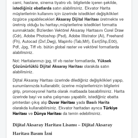
cami, hastane, sinema tiyatro vb. bilgileride içeren şekilde,
istediğiniz ebatlarda
satın alabilirsiniz. Ekvator Harita
müşterilerinin kullanımı için üzerinde istedikleri değişiklikleri
özgürce yapabilecekleri
Aksaray Dijital Haritası
üretmekte ve
üretmiş olduğu bu haritayı,müşterilerine istedikleri formatta
sunmaktadır, Bizlerden Vektörel Aksaray Haritasını Corel Draw
(Cdr), Adobe Photoshop (Psd), Adobe Illistrator (Ai), Freehand
(Fh), Autocad (Dxf,Dwg), Mapinfo (Tab,Mif), Esri(Shp,E00),
Pdf, Jpg, Tiff vb. bütün global raster ve vektörel formatlarda
alabilirsiniz.
Not: Haritalarımızı jpg, tif vb raster formatlarda,
Yüksek
Çözünürlüklü Dijital Aksaray Haritası
olarakda satın
alabilirsiniz.
Dijital Aksaray Haritası üzerinde dilediğiniz değişiklikleri yapıp,
sunumlarınızda kullanabilir, üzerine müşterilerinizin bilgilerini
girip, promosyonel harita olarak matbaada basabilirsiniz. Harita
üzerinde bayi ve saha çalışması yapabilir, istediğiniz ebatta
printerdan çıkış alıp
Duvar Haritası
yada
Basılı Harita
olarakda kullanabilirsiniz. Ekvator haritadan ayrıca
Türkiye
Haritası
ve
Dünya Haritası
da temin edebilirsiniz.
Dijital Aksaray Haritası Lisansı – Dijital Aksaray
Haritası Basım İzni