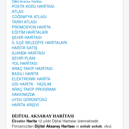
Dijital Avanos Haritası
POSTA KODU HARİTASI
ATLAS
COĞRAFYA ATLASI
TARİH ATLASI
PROMOSYON HARİTA
EĞİTİM HARİTALARI
ŞEHİR HARİTASI
İL İLÇE BELEDİYE HARİTALARI
HARİTA SATIŞ
AJANDA HARİTASI
ŞEHİR PLANI
YOL HARİTASI
ARAÇ TAKİP HARİTASI
BASILI HARİTA
ELEKTRONİK HARİTA
GİS HARİTA - YAZILIM
ARAÇ TAKİP PROGRAMI
HAKKIMIZDA
UYDU GÖRÜNTÜSÜ
HARİTA ARŞİVİ
DİJİTAL AKSARAY HARİTASI
Ekvator
Harita
12 yıldır Dijital Haritalar üretmektedir.
Firmamızdan
Dijital Aksaray Haritası
nı
sokak sokak
, okul,