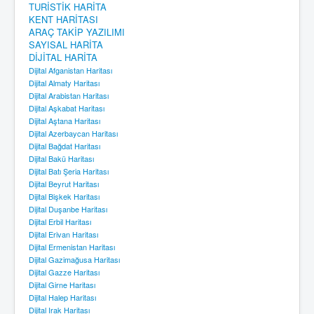
TURİSTİK HARİTA
KENT HARİTASI
ARAÇ TAKİP YAZILIMI
SAYISAL HARİTA
DİJİTAL HARİTA
Dijital Afganistan Haritası
Dijital Almaty Haritası
Dijital Arabistan Haritası
Dijital Aşkabat Haritası
Dijital Aştana Haritası
Dijital Azerbaycan Haritası
Dijital Bağdat Haritası
Dijital Bakü Haritası
Dijital Batı Şeria Haritası
Dijital Beyrut Haritası
Dijital Bişkek Haritası
Dijital Duşanbe Haritası
Dijital Erbil Haritası
Dijital Erivan Haritası
Dijital Ermenistan Haritası
Dijital Gazimağusa Haritası
Dijital Gazze Haritası
Dijital Girne Haritası
Dijital Halep Haritası
Dijital Irak Haritası