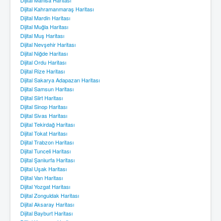
Dijital Kahramanmaraş Haritası
Dijital Mardin Haritası
Dijital Muğla Haritası
Dijital Muş Haritası
Dijital Nevşehir Haritası
Dijital Niğde Haritası
Dijital Ordu Haritası
Dijital Rize Haritası
Dijital Sakarya Adapazarı Haritası
Dijital Samsun Haritası
Dijital Siirt Haritası
Dijital Sinop Haritası
Dijital Sivas Haritası
Dijital Tekirdağ Haritası
Dijital Tokat Haritası
Dijital Trabzon Haritası
Dijital Tunceli Haritası
Dijital Şanlıurfa Haritası
Dijital Uşak Haritası
Dijital Van Haritası
Dijital Yozgat Haritası
Dijital Zonguldak Haritası
Dijital Aksaray Haritası
Dijital Bayburt Haritası