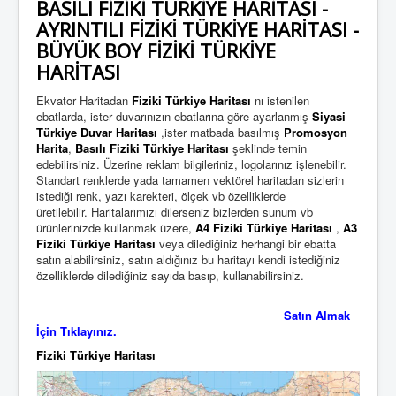
BASILI FİZİKİ TÜRKİYE HARİTASI -
AYRINTILI FİZİKİ TÜRKİYE HARİTASI -
BÜYÜK BOY FİZİKİ TÜRKİYE
HARİTASI
Ekvator Haritadan
Fiziki Türkiye Haritası
nı istenilen
ebatlarda, ister duvarınızın ebatlarına göre ayarlanmış
Siyasi
Türkiye Duvar Haritası
,ister matbada basılmış
Promosyon
Harita
,
Basılı Fiziki Türkiye Haritası
şeklinde temin
edebilirsiniz. Üzerine reklam bilgileriniz, logolarınız işlenebilir.
Standart renklerde yada tamamen vektörel haritadan sizlerin
istediği renk, yazı karekteri, ölçek vb özelliklerde
üretilebilir. Haritalarımızı dilerseniz bizlerden sunum vb
ürünlerinizde kullanmak üzere,
A4 Fiziki Türkiye Haritası
,
A3
Fiziki Türkiye Haritası
veya dilediğiniz herhangi bir ebatta
satın alabilirsiniz, satın aldığınız bu haritayı kendi istediğiniz
özelliklerde dilediğiniz sayıda basıp, kullanabilirsiniz.
Satın Almak
İçin Tıklayınız.
Fiziki Türkiye Haritası