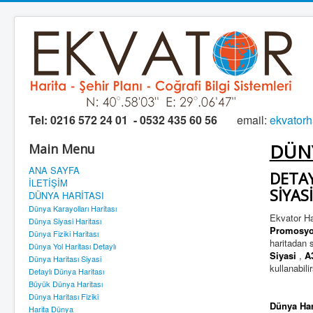
Tel:
0216 572 24 01 - 0532 435 60 56
email:
ekvator
DÜNY
Main Menu
ANA SAYFA
DETAY
İLETİŞİM
SİYAS
DÜNYA HARİTASI
Dünya Karayolları Haritası
Ekvator H
Dünya Siyasi Haritası
Promosyo
Dünya Fiziki Haritası
haritadan s
Dünya Yol Haritası Detaylı
Siyasi
,
A
Dünya Haritası Siyasi
kullanabilir
Detaylı Dünya Haritası
Büyük Dünya Haritası
Dünya Haritası Fiziki
Dünya Har
Harita Dünya