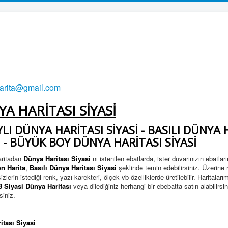
harita@gmail.com
A HARİTASI SİYASİ
LI DÜNYA HARİTASI SİYASİ -
BASILI DÜNYA H
İ - BÜYÜK BOY DÜNYA HARİTASI SİYASİ
aritadan
Dünya Haritası Siyasi
nı istenilen ebatlarda, ister duvarınızın ebatla
n Harita
,
Basılı Dünya Haritası Siyasi
şeklinde temin edebilirsiniz. Üzerine r
izlerin istediği renk, yazı karekteri, ölçek vb özelliklerde üretilebilir. Harita
3 Siyasi Dünya Haritası
veya dilediğiniz herhangi bir ebebatta satın alabilirsini
siniz.
itası Siyasi