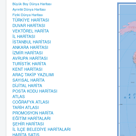
Büyük Boy Dünya Haritası
Ayrıntılı Dünya Haritası
Fiziki Dünya Haritası
TÜRKİYE HARİTASI
DUVAR HARİTASI
VEKTÖREL HARİTA
İL HARİTASI
İSTANBUL HARİTASI
ANKARA HARİTASI
İZMİR HARİTASI
AVRUPA HARİTASI
TURİSTİK HARİTA
KENT HARİTASI
ARAÇ TAKİP YAZILIMI
SAYISAL HARİTA
DİJİTAL HARİTA
POSTA KODU HARİTASI
ATLAS
COĞRAFYA ATLASI
TARİH ATLASI
PROMOSYON HARİTA
EĞİTİM HARİTALARI
ŞEHİR HARİTASI
İL İLÇE BELEDİYE HARİTALARI
HARİTA SATIŞ