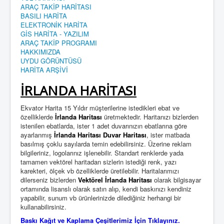
ARAÇ TAKİP HARİTASI
BASILI HARİTA
ELEKTRONİK HARİTA
GİS HARİTA - YAZILIM
ARAÇ TAKİP PROGRAMI
HAKKIMIZDA
UYDU GÖRÜNTÜSÜ
HARİTA ARŞİVİ
İRLANDA HARİTASI
Ekvator Harita 15 Yıldır müşterilerine istedikleri ebat ve
özelliklerde
İrlanda Haritası
üretmektedir. Haritanızı bizlerden
istenilen ebatlarda, ister 1 adet duvarınızın ebatlarına göre
ayarlanmış
İrlanda Haritası Duvar Haritası
, ister matbada
basılmış çoklu sayılarda temin edebilirsiniz. Üzerine reklam
bilgileriniz, logolarınız işlenebilir. Standart renklerde yada
tamamen vektörel haritadan sizlerin istediği renk, yazı
karekteri, ölçek vb özelliklerde üretilebilir. Haritalarımızı
dilerseniz bizlerden
Vektörel İrlanda Haritası
olarak bilgisayar
ortamında lisanslı olarak satın alıp, kendi baskınızı kendiniz
yapabilir, sunum vb ürünlerinizde dilediğiniz herhangi bir
kullanabilirsiniz.
Baskı Kağıt ve Kaplama Çeşitlerimiz İçin Tıklayınız.