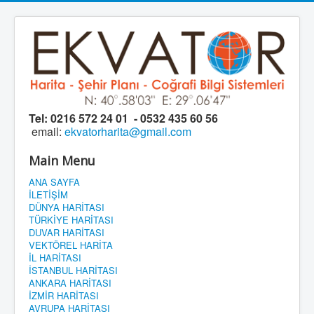
Tel:
0216 572 24 01 - 0532 435 60 56
email:
ekvatorharita@gmail.com
Main Menu
ANA SAYFA
İLETİŞİM
DÜNYA HARİTASI
TÜRKİYE HARİTASI
DUVAR HARİTASI
VEKTÖREL HARİTA
İL HARİTASI
İSTANBUL HARİTASI
ANKARA HARİTASI
İZMİR HARİTASI
AVRUPA HARİTASI