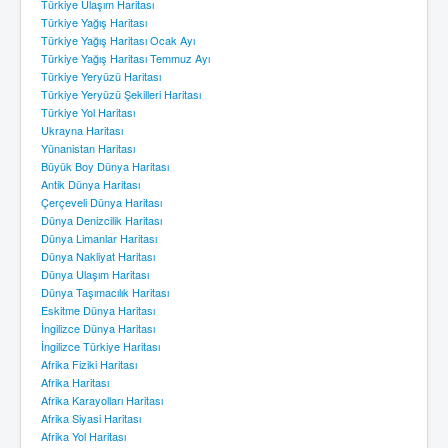
Türkiye Ulaşım Haritası
Türkiye Yağış Haritası
Türkiye Yağış Haritası Ocak Ayı
Türkiye Yağış Haritası Temmuz Ayı
Türkiye Yeryüzü Haritası
Türkiye Yeryüzü Şekilleri Haritası
Türkiye Yol Haritası
Ukrayna Haritası
Yünanistan Haritası
Büyük Boy Dünya Haritası
Antik Dünya Haritası
Çerçeveli Dünya Haritası
Dünya Denizcilik Haritası
Dünya Limanlar Haritası
Dünya Nakliyat Haritası
Dünya Ulaşım Haritası
Dünya Taşımacılık Haritası
Eskitme Dünya Haritası
İngilizce Dünya Haritası
İngilizce Türkiye Haritası
Afrika Fiziki Haritası
Afrika Haritası
Afrika Karayolları Haritası
Afrika Siyasi Haritası
Afrika Yol Haritası