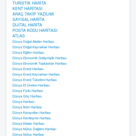
TURİSTİK HARİTA
KENT HARİTASI
ARAÇ TAKİP YAZILIMI
SAYISAL HARİTA
DİJİTAL HARİTA
POSTA KODU HARİTASI
ATLAS
Dünya Doğal Afetler Haritası
Dünya Doğal Kaynaklar Haritası
Dünya Eğitim Haritası
Dünya Ekonomik Gelişmişlik Haritası
Dünya Ekonomik Topluluklar Haritası
Dünya Enerji Haritası
Dünya Enerji Kaynakları Haritası
Dünya Enerji Tüketimi Haritası
Dünya Et Üretimi Haritası
Dünya Fiziki Haritası
Dünya Göç Haritası
Dünya Haritası
Dünya İklim Haritası
Dünya Karayolları Haritası
Dünya Kentleşme Haritası
Dünya Kıtalar Haritası
Dünya Nüfus Dağılımı Haritası
Dünya Nüfus Haritası